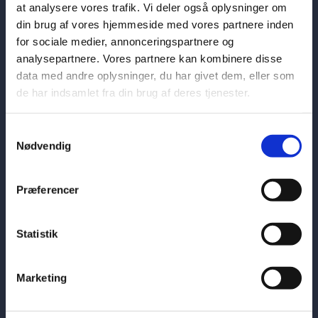
at analysere vores trafik. Vi deler også oplysninger om
din brug af vores hjemmeside med vores partnere inden
for sociale medier, annonceringspartnere og
23.07.2026 Statement for open
analysepartnere. Vores partnere kan kombinere disse
debate on peaceful settlement of
data med andre oplysninger, du har givet dem, eller som
disputes
de har indsamlet fra din brug af deres tjenester.
23.07.2026
S
Nødvendig
a
m
t
Præferencer
22.07.2026 Statement for Open
y
Debate on Natural Resources
k
k
Statistik
22.07.2026
e
v
Marketing
a
l
Load more