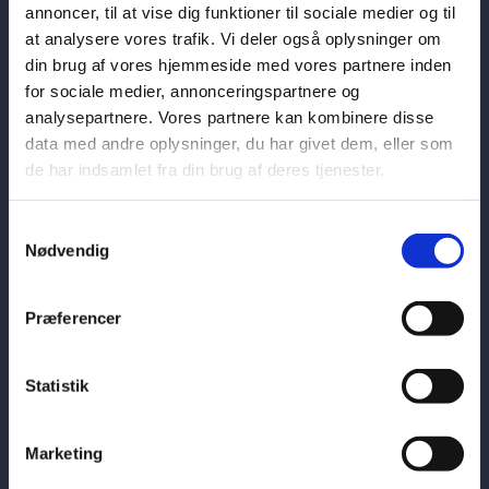
annoncer, til at vise dig funktioner til sociale medier og til
at analysere vores trafik. Vi deler også oplysninger om
din brug af vores hjemmeside med vores partnere inden
ABOUT
for sociale medier, annonceringspartnere og
analysepartnere. Vores partnere kan kombinere disse
data med andre oplysninger, du har givet dem, eller som
Visit the Permanent Mission of
de har indsamlet fra din brug af deres tjenester.
Denmark to the UN in New York's
homepage here
S
Nødvendig
Visit the Permanent Mission of
a
m
Denmark to the UN in Geneva's
t
Præferencer
homepage here
y
k
k
Statistik
e
v
Marketing
a