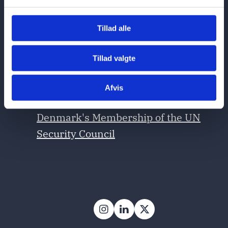
l
CONTACT
g
Tillad alle
Contact the Permanent Mission of
Tillad valgte
Denmark to the UN in New York
here
Afvis
Contact the Coordination Unit for
Denmark's Membership of the UN
Security Council
Follow on Instagram
Follow on LinkedIn
Follow on X