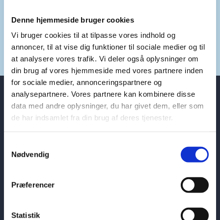
Share on Facebook
Share on X (Twitter)
Share on LinkedIn
Denne hjemmeside bruger cookies
Vi bruger cookies til at tilpasse vores indhold og
annoncer, til at vise dig funktioner til sociale medier og til
at analysere vores trafik. Vi deler også oplysninger om
din brug af vores hjemmeside med vores partnere inden
for sociale medier, annonceringspartnere og
analysepartnere. Vores partnere kan kombinere disse
data med andre oplysninger, du har givet dem, eller som
ABOUT
de har indsamlet fra din brug af deres tjenester.
S
Visit the Permanent Mission of
Nødvendig
a
Denmark to the UN in New York's
m
t
homepage here
Præferencer
y
Visit the Permanent Mission of
k
Denmark to the UN in Geneva's
k
Statistik